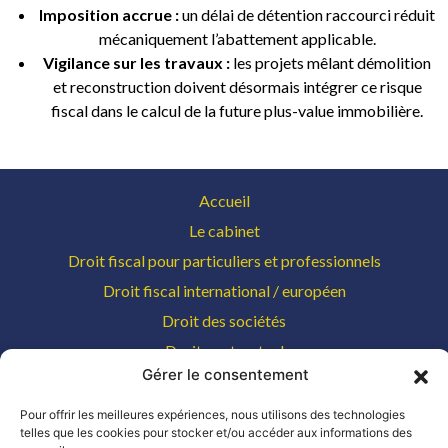
Imposition accrue :
un délai de détention raccourci réduit
mécaniquement l’abattement applicable.
Vigilance sur les travaux :
les projets mêlant démolition
et reconstruction doivent désormais intégrer ce risque
fiscal dans le calcul de la future plus-value immobilière.
Accueil
Le cabinet
Droit fiscal pour particuliers et professionnels
Droit fiscal international / européen
Droit des sociétés
Droit contractuel
Gérer le consentement
Droit monégasque
Honoraires
Pour offrir les meilleures expériences, nous utilisons des technologies
telles que les cookies pour stocker et/ou accéder aux informations des
Contact