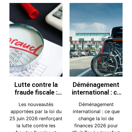
Lutte contre la
Déménagement
fraude fiscale :
international : ce
quelles sont les
que change la loi
Les nouveautés
Déménagement
nouveautés de la
de finances 2026
apportées par la loi du
international : ce que
loi du 25 juin 2026
pour l’Exit Tax
25 juin 2026 renforçant
change la loi de
?
la lutte contre les
finances 2026 pour