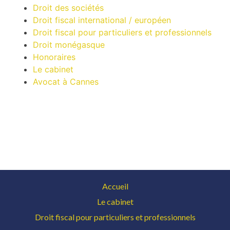
Droit des sociétés
Droit fiscal international / européen
Droit fiscal pour particuliers et professionnels
Droit monégasque
Honoraires
Le cabinet
Avocat à Cannes
Accueil
Le cabinet
Droit fiscal pour particuliers et professionnels